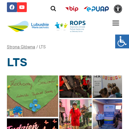
Przejdź
do
treści
Strona Główna
/
LTS
LTS