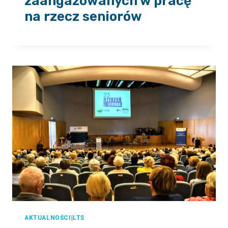
zaangażowanych w pracę
na rzecz seniorów
AKTUALNOŚCI
|
LTS