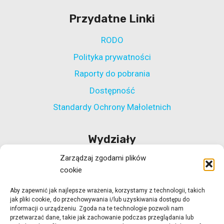
Przydatne Linki
RODO
Polityka prywatności
Raporty do pobrania
Dostępność
Standardy Ochrony Małoletnich
Wydziały
Zarządzaj zgodami plików
Wydział Polityki Społecznej
cookie
Wydział ds. Rehabilitacji Zawodowej i Społecznej
Aby zapewnić jak najlepsze wrażenia, korzystamy z technologii, takich
Wydział Koordynacji Włączenia Społecznego
jak pliki cookie, do przechowywania i/lub uzyskiwania dostępu do
Wydział ds. Realizacji Projektów Strukturalnych
informacji o urządzeniu. Zgoda na te technologie pozwoli nam
przetwarzać dane, takie jak zachowanie podczas przeglądania lub