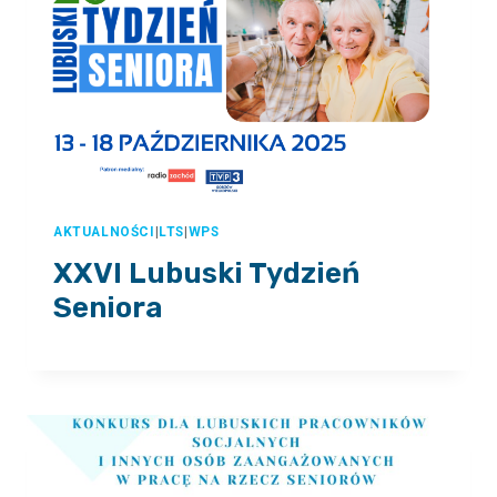
AKTUALNOŚCI
|
LTS
|
WPS
XXVI Lubuski Tydzień
Seniora