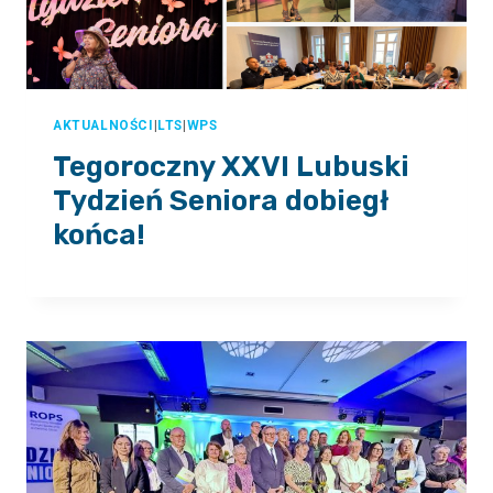
AKTUALNOŚCI
|
LTS
|
WPS
Tegoroczny XXVI Lubuski
Tydzień Seniora dobiegł
końca!