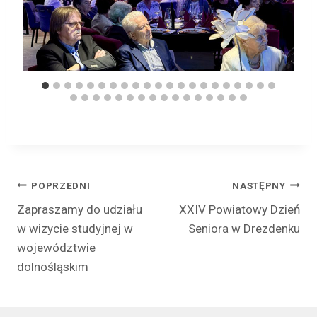
Nawigacja
POPRZEDNI
NASTĘPNY
Zapraszamy do udziału
XXIV Powiatowy Dzień
wpisu
w wizycie studyjnej w
Seniora w Drezdenku
województwie
dolnośląskim