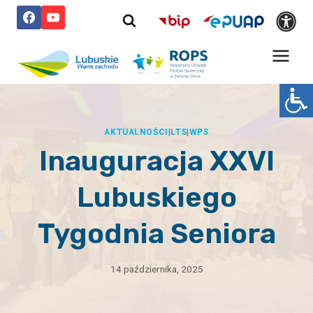
Przejdź
do
treści
AKTUALNOŚCI
|
LTS
|
WPS
Inauguracja XXVI
Lubuskiego
Tygodnia Seniora
14 października, 2025