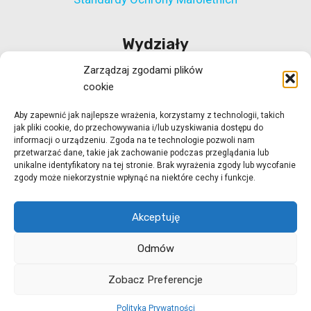
Wydziały
Zarządzaj zgodami plików
Wydział Polityki Społecznej
cookie
Wydział ds. Rehabilitacji Zawodowej i Społecznej
Aby zapewnić jak najlepsze wrażenia, korzystamy z technologii, takich
Wydział Koordynacji Włączenia Społecznego
jak pliki cookie, do przechowywania i/lub uzyskiwania dostępu do
Wydział ds. Realizacji Projektów Strukturalnych
informacji o urządzeniu. Zgoda na te technologie pozwoli nam
przetwarzać dane, takie jak zachowanie podczas przeglądania lub
Ośrodek Adopcyjny w Zielonej Górze
unikalne identyfikatory na tej stronie. Brak wyrażenia zgody lub wycofanie
zgody może niekorzystnie wpłynąć na niektóre cechy i funkcje.
Ośrodek Adopcyjny w Gorzowie Wlkp.
Akceptuję
Odmów
© 2026 ROPS Zielona Góra
strony internetowe
Zobacz Preferencje
Zielona Góra
dogo.pl
Polityka Prywatności