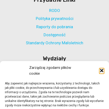
RODO
Polityka prywatności
Raporty do pobrania
Dostępność
Standardy Ochrony Małoletnich
Wydziały
Zarządzaj zgodami plików
Wydział Polityki Społecznej
cookie
Wydział ds. Rehabilitacji Zawodowej i Społecznej
Aby zapewnić jak najlepsze wrażenia, korzystamy z technologii, takich
Wydział Koordynacji Włączenia Społecznego
jak pliki cookie, do przechowywania i/lub uzyskiwania dostępu do
Wydział ds. Realizacji Projektów Strukturalnych
informacji o urządzeniu. Zgoda na te technologie pozwoli nam
przetwarzać dane, takie jak zachowanie podczas przeglądania lub
Ośrodek Adopcyjny w Zielonej Górze
unikalne identyfikatory na tej stronie. Brak wyrażenia zgody lub wycofanie
zgody może niekorzystnie wpłynąć na niektóre cechy i funkcje.
Ośrodek Adopcyjny w Gorzowie Wlkp.