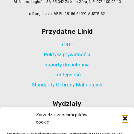
Al. Niepodległości 36, 65-042 Zielona Góra, NIP: 973-100-92-10
e-Doręczenia: AE:PL-28186-64092-AUSTB-32
Przydatne Linki
RODO
Polityka prywatności
Raporty do pobrania
Dostępność
Standardy Ochrony Małoletnich
Wydziały
Zarządzaj zgodami plików
Wydział Polityki Społecznej
cookie
Wydział ds. Rehabilitacji Zawodowej i Społecznej