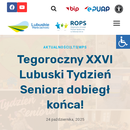
Przejdź
do
treści
AKTUALNOŚCI
|
LTS
|
WPS
Tegoroczny XXVI
Lubuski Tydzień
Seniora dobiegł
końca!
24 października, 2025