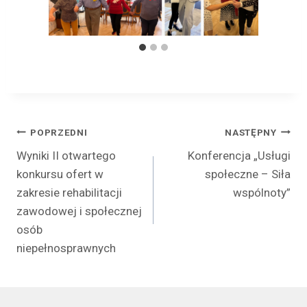
Nawigacja
POPRZEDNI
NASTĘPNY
Wyniki II otwartego
Konferencja „Usługi
wpisu
konkursu ofert w
społeczne – Siła
zakresie rehabilitacji
wspólnoty”
zawodowej i społecznej
osób
niepełnosprawnych