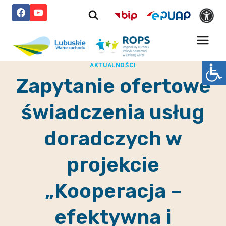
Przejdź
do
treści
AKTUALNOŚCI
Zapytanie ofertowe
świadczenia usług
doradczych w
projekcie
„Kooperacja –
efektywna i