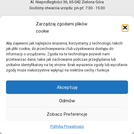
Al. Niepodległości 36, 65-042 Zielona Góra
Godziny otwarcia urzędu: pn-pt: 7:30 - 15:30
Dane do faktury:
Zarządzaj zgodami plików
Nabywca: Województwo Lubuskie,
ul. Podgórna 7, 65-057 Zielona Góra
cookie
REGON: 081048430, NIP: 973-059-03-32
Odbiorca: Regionalny Ośrodek Polityki Społecznej w Zielonej Górze,
Aby zapewnić jak najlepsze wrażenia, korzystamy z technologii, takich
Al. Niepodległości 36, 65-042 Zielona Góra, NIP: 973-100-92-10
jak pliki cookie, do przechowywania i/lub uzyskiwania dostępu do
informacji o urządzeniu. Zgoda na te technologie pozwoli nam
przetwarzać dane, takie jak zachowanie podczas przeglądania lub
e-Doręczenia: AE:PL-28186-64092-AUSTB-32
unikalne identyfikatory na tej stronie. Brak wyrażenia zgody lub wycofanie
zgody może niekorzystnie wpłynąć na niektóre cechy i funkcje.
Przydatne Linki
Akceptuję
RODO
Polityka prywatności
Odmów
Raporty do pobrania
Zobacz Preferencje
Dostępność
Polityka Prywatności
Standardy Ochrony Małoletnich