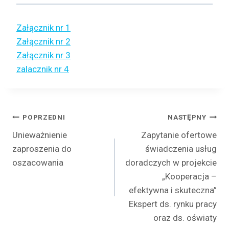
Załącznik nr 1
Załącznik nr 2
Załącznik nr 3
zalacznik nr 4
Nawigacja
POPRZEDNI
NASTĘPNY
Unieważnienie
Zapytanie ofertowe
wpisu
zaproszenia do
świadczenia usług
oszacowania
doradczych w projekcie
„Kooperacja –
efektywna i skuteczna”
Ekspert ds. rynku pracy
oraz ds. oświaty