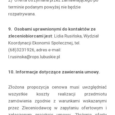
2) Oferta otrzymana przez zamawiającego po
terminie podanym powyżej nie będzie
rozpatrywana.
9.
Osobami uprawnionymi do kontaktów
ze
zleceniobiorcami jest
: Lidia Rusińska, Wydział
Koordynacji Ekonomii Społecznej, tel.
(68)3231926, adres e-mail:
l.rusinska@rops.lubuskie.pl
10.
Informacje dotyczące zawierania umowy.
Złożona propozycja cenowa musi uwzględniać
wszystkie koszty realizacji przedmiotu
zamówienia zgodnie z warunkami wskazanymi
przez Zleceniodawcę w zapytaniu ofertowym i
załączonym projekcie umowy. Złożenie oferty