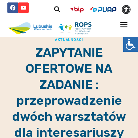
Przejdź
do
treści
AKTUALNOŚCI
ZAPYTANIE
OFERTOWE NA
ZADANIE :
przeprowadzenie
dwóch warsztatów
dla interesariuszy