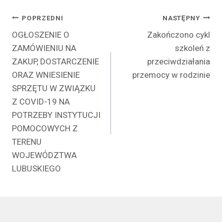
Nawigacja
POPRZEDNI
NASTĘPNY
OGŁOSZENIE O
Zakończono cykl
wpisu
ZAMÓWIENIU NA
szkoleń z
ZAKUP, DOSTARCZENIE
przeciwdziałania
ORAZ WNIESIENIE
przemocy w rodzinie
SPRZĘTU W ZWIĄZKU
Z COVID-19 NA
POTRZEBY INSTYTUCJI
POMOCOWYCH Z
TERENU
WOJEWÓDZTWA
LUBUSKIEGO