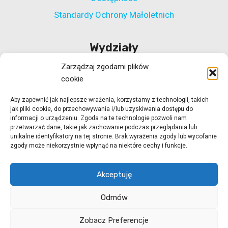
Standardy Ochrony Małoletnich
Wydziały
Zarządzaj zgodami plików
Wydział Polityki Społecznej
cookie
Wydział ds. Rehabilitacji Zawodowej i Społecznej
Aby zapewnić jak najlepsze wrażenia, korzystamy z technologii, takich
Wydział Koordynacji Włączenia Społecznego
jak pliki cookie, do przechowywania i/lub uzyskiwania dostępu do
Wydział ds. Realizacji Projektów Strukturalnych
informacji o urządzeniu. Zgoda na te technologie pozwoli nam
przetwarzać dane, takie jak zachowanie podczas przeglądania lub
Ośrodek Adopcyjny w Zielonej Górze
unikalne identyfikatory na tej stronie. Brak wyrażenia zgody lub wycofanie
zgody może niekorzystnie wpłynąć na niektóre cechy i funkcje.
Ośrodek Adopcyjny w Gorzowie Wlkp.
Akceptuję
Odmów
© 2026 ROPS Zielona Góra
strony internetowe
Zobacz Preferencje