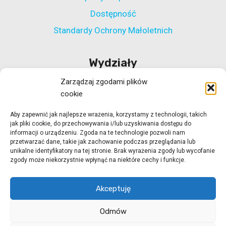
Dostępność
Standardy Ochrony Małoletnich
Wydziały
Zarządzaj zgodami plików
Wydział Polityki Społecznej
cookie
Wydział ds. Rehabilitacji Zawodowej i Społecznej
Aby zapewnić jak najlepsze wrażenia, korzystamy z technologii, takich
Wydział Koordynacji Włączenia Społecznego
jak pliki cookie, do przechowywania i/lub uzyskiwania dostępu do
Wydział ds. Realizacji Projektów Strukturalnych
informacji o urządzeniu. Zgoda na te technologie pozwoli nam
przetwarzać dane, takie jak zachowanie podczas przeglądania lub
Ośrodek Adopcyjny w Zielonej Górze
unikalne identyfikatory na tej stronie. Brak wyrażenia zgody lub wycofanie
zgody może niekorzystnie wpłynąć na niektóre cechy i funkcje.
Ośrodek Adopcyjny w Gorzowie Wlkp.
Akceptuję
Odmów