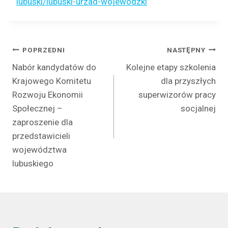
lubuski/lubuski-urzad-wojewodzki
Nawigacja
POPRZEDNI
NASTĘPNY
Nabór kandydatów do
Kolejne etapy szkolenia
wpisu
Krajowego Komitetu
dla przyszłych
Rozwoju Ekonomii
superwizorów pracy
Społecznej –
socjalnej
zaproszenie dla
przedstawicieli
województwa
lubuskiego