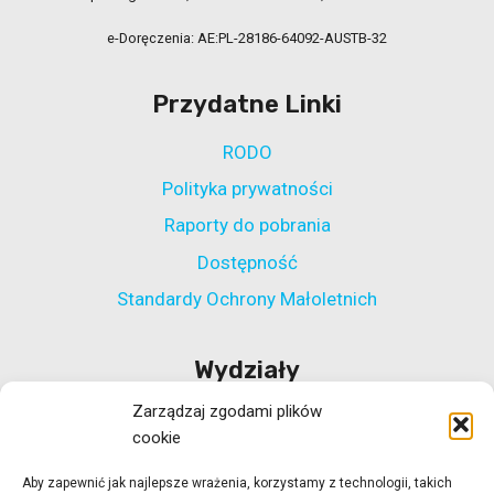
e-Doręczenia: AE:PL-28186-64092-AUSTB-32
Przydatne Linki
RODO
Polityka prywatności
Raporty do pobrania
Dostępność
Standardy Ochrony Małoletnich
Wydziały
Zarządzaj zgodami plików
Wydział Polityki Społecznej
cookie
Wydział ds. Rehabilitacji Zawodowej i Społecznej
Aby zapewnić jak najlepsze wrażenia, korzystamy z technologii, takich
Wydział Koordynacji Włączenia Społecznego