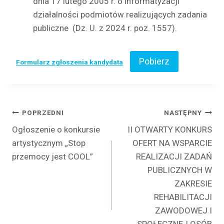
dnia 17 lutego 2005 r. o informatyzacji
działalności podmiotów realizujących zadania
publiczne (Dz. U. z 2024 r. poz. 1557).
Pobierz
Formularz zgłoszenia kandydata
Nawigacja
POPRZEDNI
NASTĘPNY
Ogłoszenie o konkursie
II OTWARTY KONKURS
wpisu
artystycznym „Stop
OFERT NA WSPARCIE
przemocy jest COOL”
REALIZACJI ZADAŃ
PUBLICZNYCH W
ZAKRESIE
REHABILITACJI
ZAWODOWEJ I