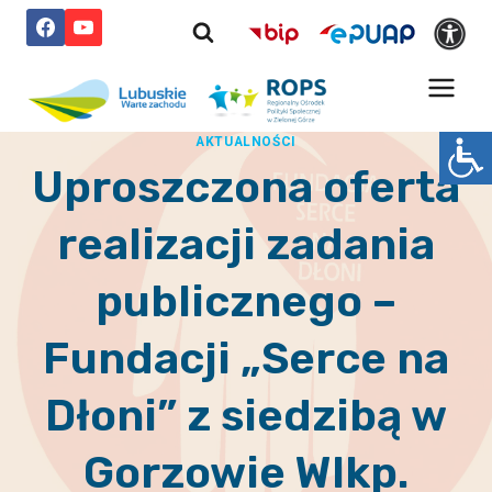
Przejdź
do
treści
AKTUALNOŚCI
Uproszczona oferta
realizacji zadania
publicznego –
Fundacji „Serce na
Dłoni” z siedzibą w
Gorzowie Wlkp.