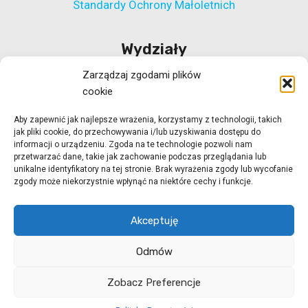
Standardy Ochrony Małoletnich
Wydziały
Zarządzaj zgodami plików
Wydział Polityki Społecznej
cookie
Wydział ds. Rehabilitacji Zawodowej i Społecznej
Aby zapewnić jak najlepsze wrażenia, korzystamy z technologii, takich
Wydział Koordynacji Włączenia Społecznego
jak pliki cookie, do przechowywania i/lub uzyskiwania dostępu do
Wydział ds. Realizacji Projektów Strukturalnych
informacji o urządzeniu. Zgoda na te technologie pozwoli nam
przetwarzać dane, takie jak zachowanie podczas przeglądania lub
Ośrodek Adopcyjny w Zielonej Górze
unikalne identyfikatory na tej stronie. Brak wyrażenia zgody lub wycofanie
zgody może niekorzystnie wpłynąć na niektóre cechy i funkcje.
Ośrodek Adopcyjny w Gorzowie Wlkp.
Akceptuję
Odmów
© 2026 ROPS Zielona Góra
strony internetowe
Zobacz Preferencje
Zielona Góra
dogo.pl