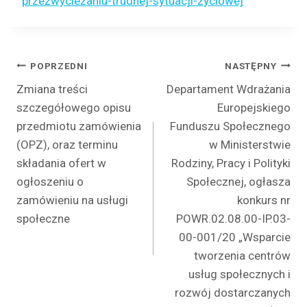
przezwyciezaniu-trudnej-sytuacji-zyciowej
Nawigacja
POPRZEDNI
NASTĘPNY
Zmiana treści
Departament Wdrażania
wpisu
szczegółowego opisu
Europejskiego
przedmiotu zamówienia
Funduszu Społecznego
(OPZ), oraz terminu
w Ministerstwie
składania ofert w
Rodziny, Pracy i Polityki
ogłoszeniu o
Społecznej, ogłasza
zamówieniu na usługi
konkurs nr
społeczne
POWR.02.08.00-IP.03-
00-001/20 „Wsparcie
tworzenia centrów
usług społecznych i
rozwój dostarczanych