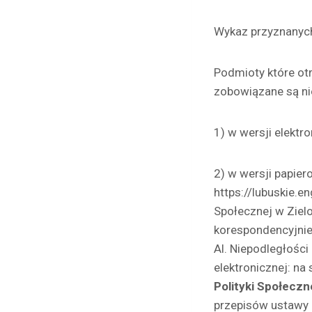
Wykaz przyznanych 
Podmioty które ot
zobowiązane są nie
1) w wersji elektro
2) w wersji papier
https://lubuskie.e
Społecznej w Zielon
korespondencyjnie 
Al. Niepodległośc
elektronicznej: na
Polityki Społeczn
przepisów ustawy z