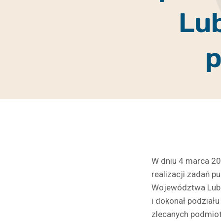
Lu
p
W dniu 4 marca 20
realizacji zadań 
Województwa Lubus
i dokonał podział
zlecanych podmiot