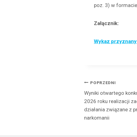
poz. 3) w formacie
Załącznik:
Wykaz przyznanyc
Nawigacj
POPRZEDNI
Wyniki otwartego konk
wpisu
2026 roku realizacji z
działania związane z 
narkomanii