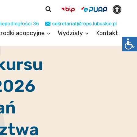
Niepodległości 36
sekretariat@rops.lubuskie.pl
rodki adopcyjne
Wydziały
Kontakt
kursu
 2026
ań
dztwa