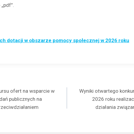
 „pdf”.
h dotacji w obszarze pomocy społecznej w 2026 roku
a
ursu ofert na wsparcie w
Wyniki otwartego konkur
adań publicznych na
2026 roku realizac
przeciwdziałaniem
działania związa