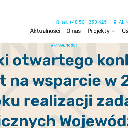
tel: +48 501 353 425
Al. 
Aktualności
O nas
Projekty
Oś
AKTUALNOŚCI
ki otwartego kon
t na wsparcie w
oku realizacji zad
icznych Wojewó