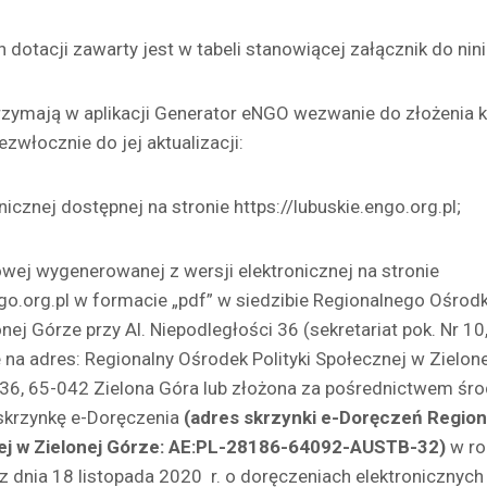
dotacji zawarty jest w tabeli stanowiącej załącznik do nini
rzymają w aplikacji Generator eNGO wezwanie do złożenia k
zwłocznie do jej aktualizacji:
nicznej dostępnej na stronie https://lubuskie.engo.org.pl;
owej wygenerowanej z wersji elektronicznej na stronie
ngo.org.pl w formacie „pdf” w siedzibie Regionalnego Ośrodk
ej Górze przy Al. Niepodległości 36 (sekretariat pok. Nr 10, 
na adres: Regionalny Ośrodek Polityki Społecznej w Zielone
i 36, 65-042 Zielona Góra lub złożona za pośrednictwem śr
 skrzynkę e-Doręczenia
(adres skrzynki e-Doręczeń Regio
ej w Zielonej Górze:
AE:PL-28186-64092-AUSTB-32)
w ro
 dnia 18 listopada 2020 r. o doręczeniach elektronicznych (