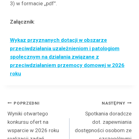
3) w formacie „pdf”.
Załącznik
:
Wykaz przyznanych dotacji w obszarze
przeciwdziałania uzależnieniom i patologiom
społecznym na działania związane z
przeciwdziałaniem przemocy domowej w 2026
roku
Nawigacja
POPRZEDNI
NASTĘPNY
Wyniki otwartego
Spotkania doradcze
wpisu
konkursu ofert na
dot. zapewniania
wsparcie w 2026 roku
dostępności osobom ze
realizacji zadań
szczególnymi