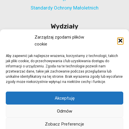
Standardy Ochrony Małoletnich
Wydziały
Zarządzaj zgodami plików
Wydział Polityki Społecznej
cookie
Wydział ds. Rehabilitacji Zawodowej i Społecznej
Aby zapewnić jak najlepsze wrażenia, korzystamy z technologii, takich
Wydział Koordynacji Włączenia Społecznego
jak pliki cookie, do przechowywania i/lub uzyskiwania dostępu do
Wydział ds. Realizacji Projektów Strukturalnych
informacji o urządzeniu. Zgoda na te technologie pozwoli nam
przetwarzać dane, takie jak zachowanie podczas przeglądania lub
Ośrodek Adopcyjny w Zielonej Górze
unikalne identyfikatory na tej stronie. Brak wyrażenia zgody lub wycofanie
zgody może niekorzystnie wpłynąć na niektóre cechy i funkcje.
Ośrodek Adopcyjny w Gorzowie Wlkp.
Akceptuję
Odmów
© 2026 ROPS Zielona Góra
strony internetowe
Zobacz Preferencje
Zielona Góra
dogo.pl