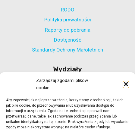
RODO
Polityka prywatności
Raporty do pobrania
Dostępność
Standardy Ochrony Małoletnich
Wydziały
Zarządzaj zgodami plików
Wydział Polityki Społecznej
cookie
Wydział ds. Rehabilitacji Zawodowej i Społecznej
Aby zapewnić jak najlepsze wrażenia, korzystamy z technologii, takich
Wydział Koordynacji Włączenia Społecznego
jak pliki cookie, do przechowywania i/lub uzyskiwania dostępu do
Wydział ds. Realizacji Projektów Strukturalnych
informacji o urządzeniu. Zgoda na te technologie pozwoli nam
przetwarzać dane, takie jak zachowanie podczas przeglądania lub
Ośrodek Adopcyjny w Zielonej Górze
unikalne identyfikatory na tej stronie. Brak wyrażenia zgody lub wycofanie
zgody może niekorzystnie wpłynąć na niektóre cechy i funkcje.
Ośrodek Adopcyjny w Gorzowie Wlkp.