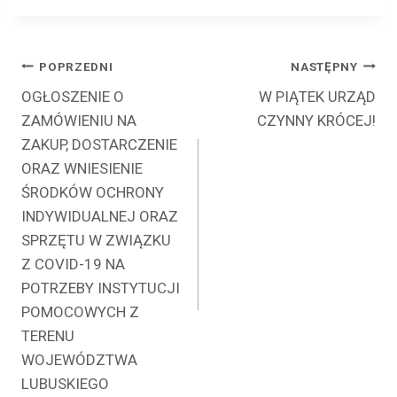
Nawigacja
POPRZEDNI
NASTĘPNY
OGŁOSZENIE O
W PIĄTEK URZĄD
wpisu
ZAMÓWIENIU NA
CZYNNY KRÓCEJ!
ZAKUP, DOSTARCZENIE
ORAZ WNIESIENIE
ŚRODKÓW OCHRONY
INDYWIDUALNEJ ORAZ
SPRZĘTU W ZWIĄZKU
Z COVID-19 NA
POTRZEBY INSTYTUCJI
POMOCOWYCH Z
TERENU
WOJEWÓDZTWA
LUBUSKIEGO