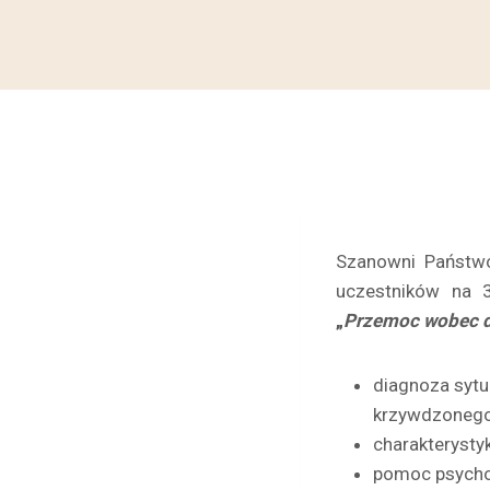
Szanowni Państwo
uczestników na 3
„
Przemoc wobec d
diagnoza sytu
krzywdzoneg
charakterysty
pomoc psycho