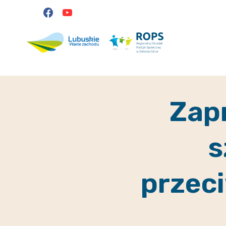
Przejdź
do
treści
Zap
s
przec