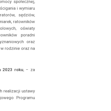
pomocy społecznej,
ścigania i wymiaru
uratorów, sędziów,
gniarek, ratowników
olowych, oświaty
cowników poradni
wyznaniowych oraz
w rodzinie oraz na
a 2023 roku
, – za
 realizacji ustawy
rajowego Programu