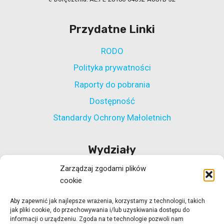
Przydatne Linki
RODO
Polityka prywatności
Raporty do pobrania
Dostępność
Standardy Ochrony Małoletnich
Wydziały
Zarządzaj zgodami plików
Wydział Polityki Społecznej
cookie
Wydział ds. Rehabilitacji Zawodowej i Społecznej
Aby zapewnić jak najlepsze wrażenia, korzystamy z technologii, takich
Wydział Koordynacji Włączenia Społecznego
jak pliki cookie, do przechowywania i/lub uzyskiwania dostępu do
Wydział ds. Realizacji Projektów Strukturalnych
informacji o urządzeniu. Zgoda na te technologie pozwoli nam