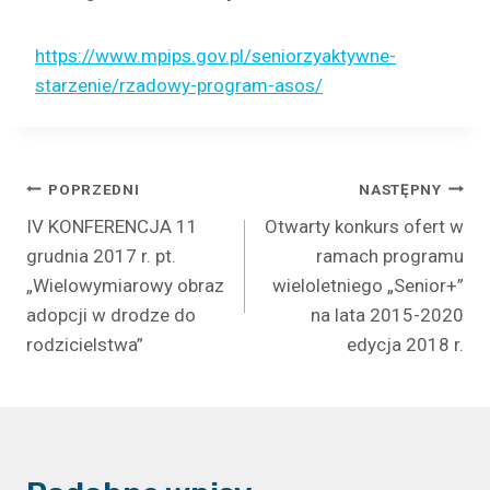
https://www.mpips.gov.pl/seniorzyaktywne-
starzenie/rzadowy-program-asos/
Nawigacja
POPRZEDNI
NASTĘPNY
IV KONFERENCJA 11
Otwarty konkurs ofert w
wpisu
grudnia 2017 r. pt.
ramach programu
„Wielowymiarowy obraz
wieloletniego „Senior+”
adopcji w drodze do
na lata 2015-2020
rodzicielstwa”
edycja 2018 r.