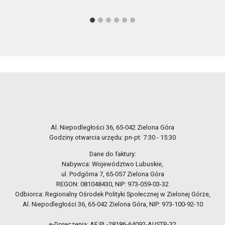
Al. Niepodległości 36, 65-042 Zielona Góra
Godziny otwarcia urzędu: pn-pt: 7:30 - 15:30
Dane do faktury:
Nabywca: Województwo Lubuskie,
ul. Podgórna 7, 65-057 Zielona Góra
REGON: 081048430, NIP: 973-059-03-32
Odbiorca: Regionalny Ośrodek Polityki Społecznej w Zielonej Górze,
Al. Niepodległości 36, 65-042 Zielona Góra, NIP: 973-100-92-10
e-Doręczenia: AE:PL-28186-64092-AUSTB-32