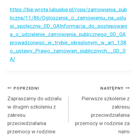
https://bip.wrota.lubuskie.pl/rops/zamowienia_pub
liczne/11/86/Ogloszenie_o_zamowieniu_na_uslu
gi_spoleczne_0D_0AInformacja_do_postepowani
a_o_udzielenie_zamowienia_publicznego_0D_0A
prowadzonego_w_trybie_okreslonym_w_art_138
o_ustawy_Prawo_zamowien_publicznych__0D_0
A/
Nawigacja
POPRZEDNI
NASTĘPNY
Zapraszamy do udziału
Pierwsze szkolenie z
wpisu
w drugim szkoleniu z
zakresu
zakresu
przeciwdziałania
przeciwdziałania
przemocy w rodzinie za
przemocy w rodzinie
nami