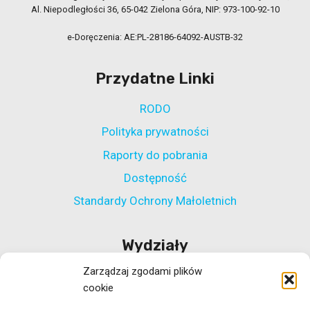
Al. Niepodległości 36, 65-042 Zielona Góra, NIP: 973-100-92-10
e-Doręczenia: AE:PL-28186-64092-AUSTB-32
Przydatne Linki
RODO
Polityka prywatności
Raporty do pobrania
Dostępność
Standardy Ochrony Małoletnich
Wydziały
Zarządzaj zgodami plików
Wydział Polityki Społecznej
cookie
Wydział ds. Rehabilitacji Zawodowej i Społecznej