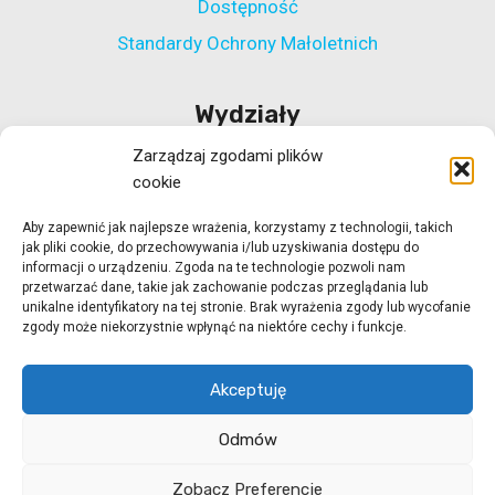
Dostępność
Standardy Ochrony Małoletnich
Wydziały
Zarządzaj zgodami plików
Wydział Polityki Społecznej
cookie
Wydział ds. Rehabilitacji Zawodowej i Społecznej
Aby zapewnić jak najlepsze wrażenia, korzystamy z technologii, takich
Wydział Koordynacji Włączenia Społecznego
jak pliki cookie, do przechowywania i/lub uzyskiwania dostępu do
Wydział ds. Realizacji Projektów Strukturalnych
informacji o urządzeniu. Zgoda na te technologie pozwoli nam
przetwarzać dane, takie jak zachowanie podczas przeglądania lub
Ośrodek Adopcyjny w Zielonej Górze
unikalne identyfikatory na tej stronie. Brak wyrażenia zgody lub wycofanie
zgody może niekorzystnie wpłynąć na niektóre cechy i funkcje.
Ośrodek Adopcyjny w Gorzowie Wlkp.
Akceptuję
Odmów
© 2026 ROPS Zielona Góra
strony internetowe
Zobacz Preferencje