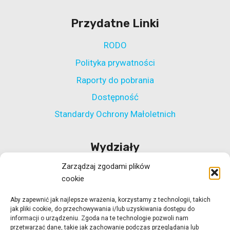
Przydatne Linki
RODO
Polityka prywatności
Raporty do pobrania
Dostępność
Standardy Ochrony Małoletnich
Wydziały
Zarządzaj zgodami plików
Wydział Polityki Społecznej
cookie
Wydział ds. Rehabilitacji Zawodowej i Społecznej
Aby zapewnić jak najlepsze wrażenia, korzystamy z technologii, takich
Wydział Koordynacji Włączenia Społecznego
jak pliki cookie, do przechowywania i/lub uzyskiwania dostępu do
Wydział ds. Realizacji Projektów Strukturalnych
informacji o urządzeniu. Zgoda na te technologie pozwoli nam
przetwarzać dane, takie jak zachowanie podczas przeglądania lub