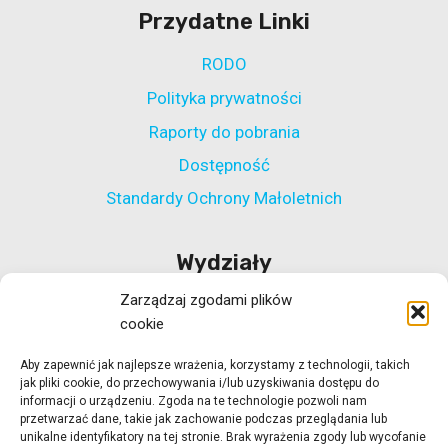
Przydatne Linki
RODO
Polityka prywatności
Raporty do pobrania
Dostępność
Standardy Ochrony Małoletnich
Wydziały
Zarządzaj zgodami plików
Wydział Polityki Społecznej
cookie
Wydział ds. Rehabilitacji Zawodowej i Społecznej
Aby zapewnić jak najlepsze wrażenia, korzystamy z technologii, takich
Wydział Koordynacji Włączenia Społecznego
jak pliki cookie, do przechowywania i/lub uzyskiwania dostępu do
Wydział ds. Realizacji Projektów Strukturalnych
informacji o urządzeniu. Zgoda na te technologie pozwoli nam
przetwarzać dane, takie jak zachowanie podczas przeglądania lub
Ośrodek Adopcyjny w Zielonej Górze
unikalne identyfikatory na tej stronie. Brak wyrażenia zgody lub wycofanie