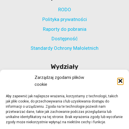
RODO
Polityka prywatności
Raporty do pobrania
Dostępność
Standardy Ochrony Małoletnich
Wydziały
Zarządzaj zgodami plików
Wydział Polityki Społecznej
cookie
Wydział ds. Rehabilitacji Zawodowej i Społecznej
Aby zapewnić jak najlepsze wrażenia, korzystamy z technologii, takich
Wydział Koordynacji Włączenia Społecznego
jak pliki cookie, do przechowywania i/lub uzyskiwania dostępu do
Wydział ds. Realizacji Projektów Strukturalnych
informacji o urządzeniu. Zgoda na te technologie pozwoli nam
przetwarzać dane, takie jak zachowanie podczas przeglądania lub
Ośrodek Adopcyjny w Zielonej Górze
unikalne identyfikatory na tej stronie. Brak wyrażenia zgody lub wycofanie
zgody może niekorzystnie wpłynąć na niektóre cechy i funkcje.
Ośrodek Adopcyjny w Gorzowie Wlkp.