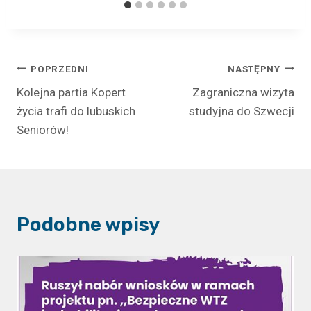
Nawigacja
POPRZEDNI
NASTĘPNY
Kolejna partia Kopert
Zagraniczna wizyta
wpisu
życia trafi do lubuskich
studyjna do Szwecji
Seniorów!
Podobne wpisy