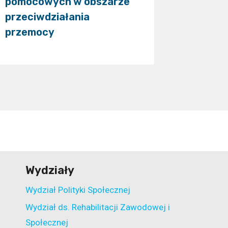
pomocowych w obszarze
XXI Lu
przeciwdziałania
Senior
przemocy
Wydziały
Wydział Polityki Społecznej
Wydział ds. Rehabilitacji Zawodowej i
Społecznej