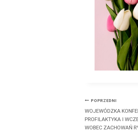
Nawigacj
POPRZEDNI
WOJEWÓDZKA KONFER
wpisu
PROFILAKTYKA I WCZ
WOBEC ZACHOWAŃ R