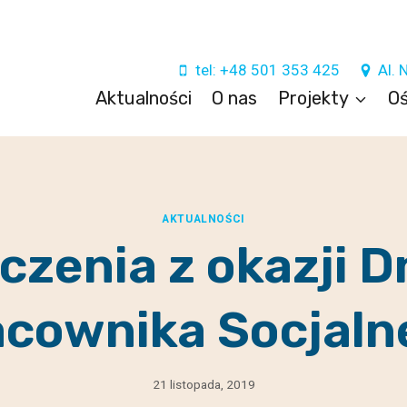
tel: +48 501 353 425
Al. 
Aktualności
O nas
Projekty
Oś
AKTUALNOŚCI
czenia z okazji D
acownika Socjaln
21 listopada, 2019