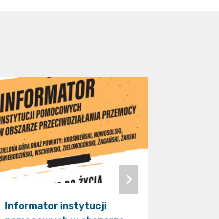
Informator instytucji
Zainau