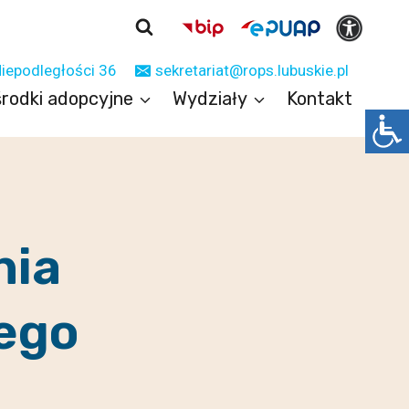
Niepodległości 36
sekretariat@rops.lubuskie.pl
rodki adopcyjne
Wydziały
Kontakt
nia
ego