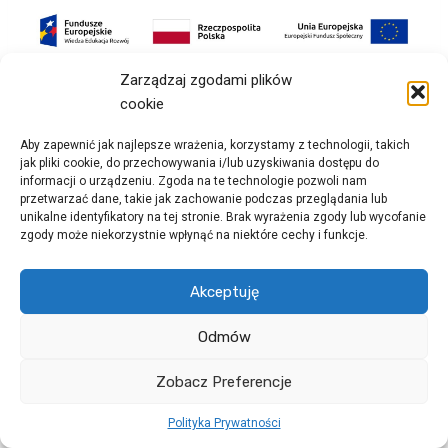
Zarządzaj zgodami plików
cookie
załącznik nr 1
Aby zapewnić jak najlepsze wrażenia, korzystamy z technologii, takich
jak pliki cookie, do przechowywania i/lub uzyskiwania dostępu do
załącznik nr 2
informacji o urządzeniu. Zgoda na te technologie pozwoli nam
załącznik nr 3
przetwarzać dane, takie jak zachowanie podczas przeglądania lub
unikalne identyfikatory na tej stronie. Brak wyrażenia zgody lub wycofanie
zalacznik nr 4
zgody może niekorzystnie wpłynąć na niektóre cechy i funkcje.
Akceptuję
Nawigacja
POPRZEDNI
NASTĘPNY
Odmów
Zapytanie ofertowe
Zapytanie ofertowe
wpisu
świadczenia usług
świadczenia usług
Zobacz Preferencje
doradczych w projekcie
doradczych w projekcie
Polityka Prywatności
„Kooperacja –
„Kooperacja –