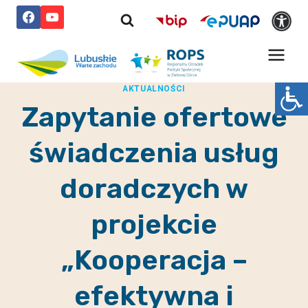
Przejdź
do
treści
AKTUALNOŚCI
Zapytanie ofertowe
świadczenia usług
doradczych w
projekcie
„Kooperacja –
efektywna i