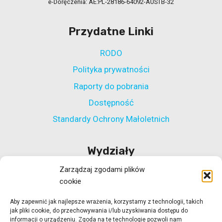
e-Doręczenia: AE:PL-28186-64092-AUSTB-32
Przydatne Linki
RODO
Polityka prywatności
Raporty do pobrania
Dostępność
Standardy Ochrony Małoletnich
Wydziały
Zarządzaj zgodami plików
Wydział Polityki Społecznej
cookie
Wydział ds. Rehabilitacji Zawodowej i Społecznej
Aby zapewnić jak najlepsze wrażenia, korzystamy z technologii, takich
Wydział Koordynacji Włączenia Społecznego
jak pliki cookie, do przechowywania i/lub uzyskiwania dostępu do
Wydział ds. Realizacji Projektów Strukturalnych
informacji o urządzeniu. Zgoda na te technologie pozwoli nam