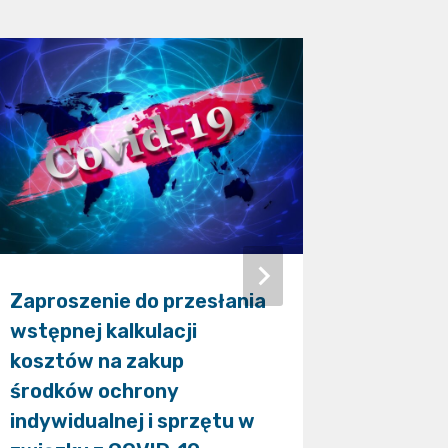
Zapras
rozstrz
Lubuski
Zaproszenie do przesłania
wstępnej kalkulacji
kosztów na zakup
środków ochrony
indywidualnej i sprzętu w