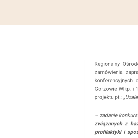
Regionalny Ośrod
zamówienia zapra
konferencyjnych 
Gorzowie Wlkp. i 
projektu
pt.:
„Uzale
– zadanie konkurs
związanych z haz
profilaktyki i s