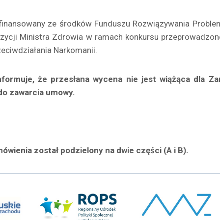
ofinansowany ze środków Funduszu Rozwiązywania Probl
zycji Ministra Zdrowia w ramach konkursu przeprowadzon
zeciwdziałania Narkomanii.
nformuje, że przesłana wycena nie jest wiążąca dla Za
do zawarcia umowy.
ówienia został podzielony na dwie części (A i B).