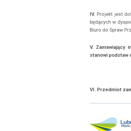
IV.
Projekt jest d
będących w dyspo
Biuro do Spraw Pr
V. Zamawiający i
stanowi podstaw 
VI. Przedmiot zam