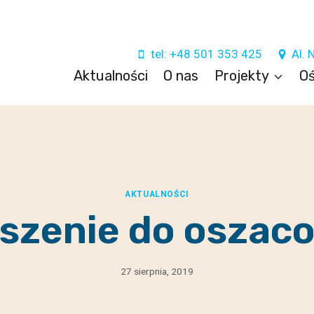
tel: +48 501 353 425
Al. 
Aktualności
O nas
Projekty
Oś
AKTUALNOŚCI
szenie do oszac
27 sierpnia, 2019