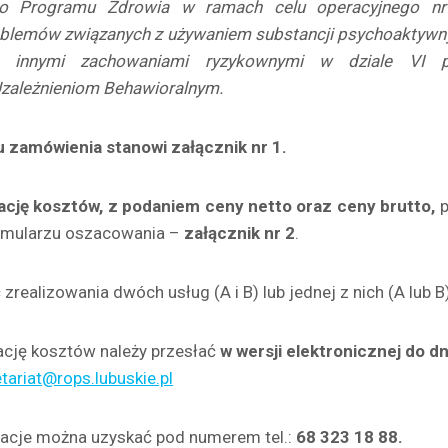
o Programu Zdrowia w ramach celu operacyjnego nr 2
blemów związanych z używaniem substancji psychoaktywny
 i innymi zachowaniami ryzykownymi w dziale VI 
Uzależnieniom Behawioralnym.
tu zamówienia
stanowi załącznik
nr 1.
acj
ę
kosztów, z podaniem ceny netto oraz ceny brutto,
p
rmularzu oszacowania –
załącznik nr 2
.
zrealizowania dwóch usług (A i B) lub jednej z nich (A lub B)
ację kosztów należy przesłać
w
wersji elektronicznej do d
tariat@rops.lubuskie.pl
acje można uzyskać pod numerem tel.:
68 323 18 88.