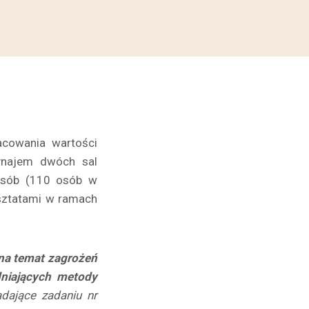
acowania wartości
wynajem dwóch sal
 osób (110 osób w
rsztatami w ramach
 na temat zagrożeń
dniających metody
dające zadaniu nr