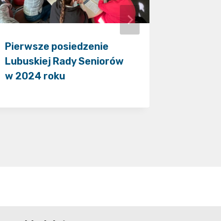
Pierwsze posiedzenie
Projekt
Lubuskiej Rady Seniorów
neuror
w 2024 roku
Diagnos
pieczy 