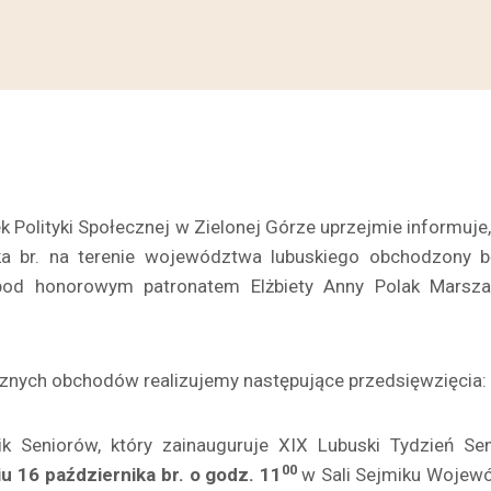
 Polityki Społecznej w Zielonej Górze uprzejmie informuje
ka br. na terenie województwa lubuskiego obchodzony b
 pod honorowym patronatem Elżbiety Anny Polak Marsz
nych obchodów realizujemy następujące przedsięwzięcia:
ik Seniorów, który zainauguruje XIX Lubuski Tydzień Sen
00
iu 16 października br. o godz. 11
w Sali Sejmiku Wojew