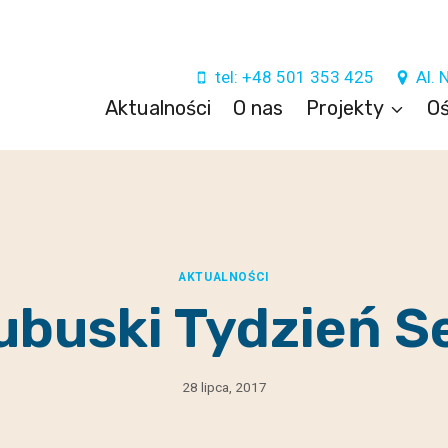
tel: +48 501 353 425
Al. 
Aktualności
O nas
Projekty
Oś
AKTUALNOŚCI
ubuski Tydzień S
28 lipca, 2017