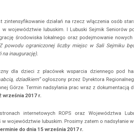
t zintensyfikowanie działań na rzecz włączenia osób stars
nej w województwie lubuskim. I Lubuski Sejmik Seniorów 
egrację środowiska lokalnego oraz podejmowanie nowych i
Z powodu ograniczonej liczby miejsc w Sali Sejmiku bę
 na inaugurację).
czny dla dzieci z placówek wsparcia dziennego pod h
babcią, dziadkiem”
ogłoszony przez Dyrektora Regionalneg
onej Górze. Termin nadsyłania prac wraz z dokumentacją 
2 września 2017 r.
 stronach internetowych ROPS oraz Województwa Lub
 w województwie lubuskim. Prosimy zatem o nadsyłanie wł
terminie
do dnia 15 września 2017 r.