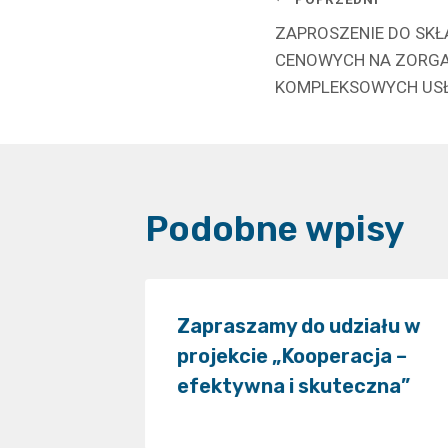
Nawigacj
ZAPROSZENIE DO SKŁ
wpisu
CENOWYCH NA ZORGA
KOMPLEKSOWYCH US
Podobne wpisy
NIKU
Zapraszamy do udziału w
sko do
projekcie „Kooperacja –
efektywna i skuteczna”