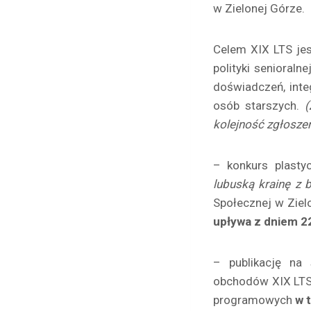
w Zielonej Górze.
Celem XIX LTS jes
polityki senioral
doświadczeń, int
osób starszych.
(
kolejność zgłoszeń
– konkurs plasty
lubuską krainę z 
Społecznej w Ziel
upływa z dniem
2
– publikację na
obchodów XIX LTS
programowych
w 