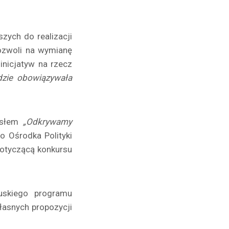
zych do realizacji
pozwoli na wymianę
nicjatyw na rzecz
dzie obowiązywała
asłem
„Odkrywamy
o Ośrodka Polityki
dotyczącą konkursu
uskiego programu
asnych propozycji