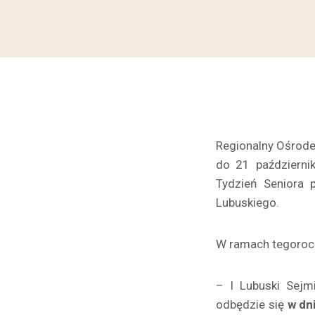
Regionalny Ośrodek
do 21 październi
Tydzień Seniora
Lubuskiego.
W ramach tegorocz
– I Lubuski Sejm
odbędzie się
w dn