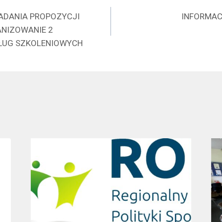
a
ADANIA PROPOZYCJI
INFORMAC
NIZOWANIE 2
ŁUG SZKOLENIOWYCH