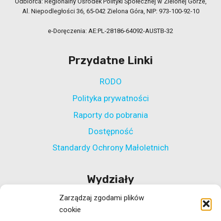
Odbiorca: Regionalny Ośrodek Polityki Społecznej w Zielonej Górze,
Al. Niepodległości 36, 65-042 Zielona Góra, NIP: 973-100-92-10
e-Doręczenia: AE:PL-28186-64092-AUSTB-32
Przydatne Linki
RODO
Polityka prywatności
Raporty do pobrania
Dostępność
Standardy Ochrony Małoletnich
Wydziały
Zarządzaj zgodami plików
Wydział Polityki Społecznej
cookie
Wydział ds. Rehabilitacji Zawodowej i Społecznej