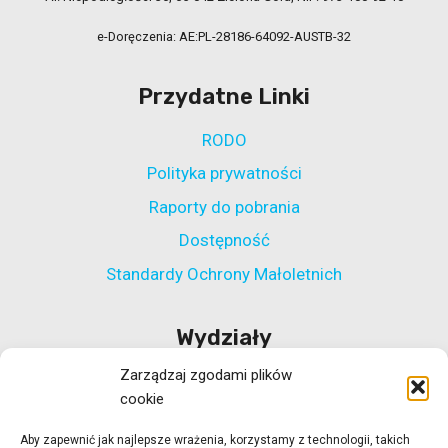
e-Doręczenia: AE:PL-28186-64092-AUSTB-32
Przydatne Linki
RODO
Polityka prywatności
Raporty do pobrania
Dostępność
Standardy Ochrony Małoletnich
Wydziały
Zarządzaj zgodami plików
Wydział Polityki Społecznej
cookie
Wydział ds. Rehabilitacji Zawodowej i Społecznej
Aby zapewnić jak najlepsze wrażenia, korzystamy z technologii, takich
Wydział Koordynacji Włączenia Społecznego