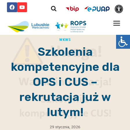
Przejdź
do
treści
WKWS
Szkolenia
kompetencyjne dla
OPS i CUS –
rekrutacja już w
lutym!
29 stycznia, 2026