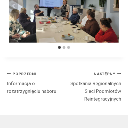
Nawigacja
POPRZEDNI
NASTĘPNY
Informacja o
Spotkania Regionalnych
wpisu
rozstrzygnięciu naboru
Sieci Podmiotów
Reintegracyjnych