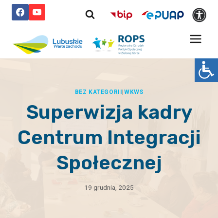
Przejdź
do
treści
BEZ KATEGORII
|
WKWS
Superwizja kadry
Centrum Integracji
Społecznej
19 grudnia, 2025