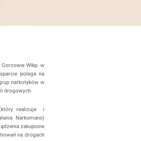
 Gorzowie Wlkp. w
sparcie polega na
 grup narkotyków w
oli drogowych.
który realizuje i
łania Narkomanii)
ządzenia zakupione
achowań na drogach