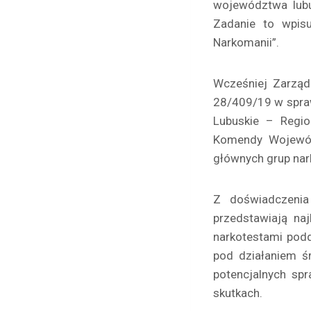
województwa lubu
Zadanie to wpisu
Narkomanii”.
Wcześniej Zarząd
28/409/19 w spra
Lubuskie – Regio
Komendy Wojewódz
głównych grup nark
Z doświadczenia 
przedstawiają naj
narkotestami pod
pod działaniem ś
potencjalnych sp
skutkach.