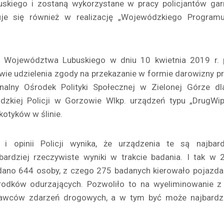
skiego i zostaną wykorzystane w pracy policjantów garn
je się również w realizację „Wojewódzkiego Programu
 Województwa Lubuskiego w dniu 10 kwietnia 2019 r. 
wie udzielenia zgody na przekazanie w formie darowizny 
nalny Ośrodek Polityki Społecznej w Zielonej Górze d
kiej Policji w Gorzowie Wlkp. urządzeń typu „DrugWi
otyków w ślinie.
i opinii Policji wynika, że urządzenia te są najbard
bardziej rzeczywiste wyniki w trakcie badania. I tak w
dano 644 osoby, z czego 275 badanych kierowało pojazd
rodków odurzających. Pozwoliło to na wyeliminowanie 
rawców zdarzeń drogowych, a w tym być może najbardz