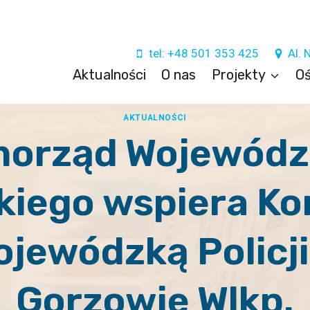
tel: +48 501 353 425
Al. 
Aktualności
O nas
Projekty
Oś
AKTUALNOŚCI
orząd Wojewód
kiego wspiera K
jewódzką Policji
Gorzowie Wlkp.