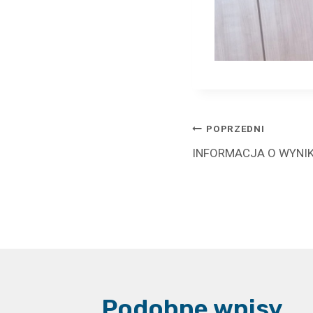
Nawigacj
POPRZEDNI
INFORMACJA O WYNI
wpisu
Podobne wpisy