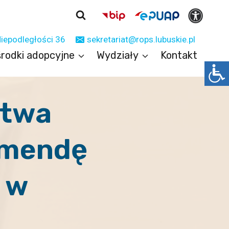
Niepodległości 36
sekretariat@rops.lubuskie.pl
rodki adopcyjne
Wydziały
Kontakt
ztwa
omendę
 w