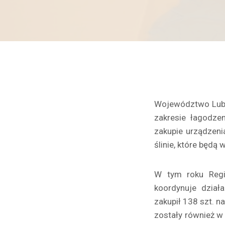
Województwo Lubu
zakresie łagodze
zakupie urządzeni
ślinie, które będ
W tym roku Regio
koordynuje dział
zakupił 138 szt. 
zostały również w