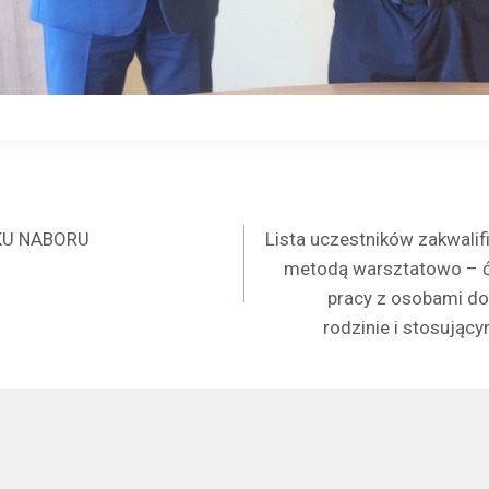
a
KU NABORU
Lista uczestników zakwalif
metodą warsztatowo – ć
pracy z osobami d
rodzinie i stosując