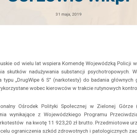
31 maja, 2019
skie od wielu lat wspiera Komendę Wojewódzką Policji w
nia skutków nadużywania substancji psychotropowych. W
a typu „DrugWipe 6 S” (narkotesty) do badania głównych
ą wykorzystane wobec kierowców w trakcie rutynowych kontr
nalny Ośrodek Polityki Społecznej w Zielonej Górze (
ania wynikające z Wojewódzkiego Programu Przeciwdzia
narkotestów
na kwotę 11 923,20 zł brutto. Przedmiotowe ur
 celu ograniczenia szkód zdrowotnych i patologicznych z