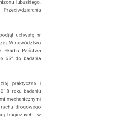
izonu lubuskiego.
 Przeciwdziałania
podjął uchwałę nr
przez Województwo
la Skarbu Państwa
pe 6S” do badania
ziej praktyczne i
 2018 roku badaniu
ami mechanicznymi
z ruchu drogowego
iej tragicznych w