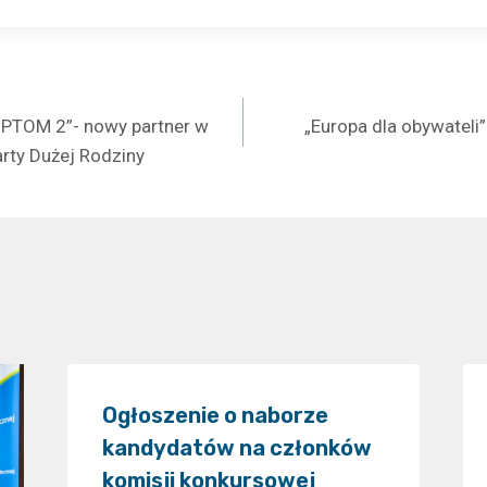
a
TOM 2”- nowy partner w
„Europa dla obywateli
rty Dużej Rodziny
Ogłoszenie o naborze
kandydatów na członków
komisji konkursowej