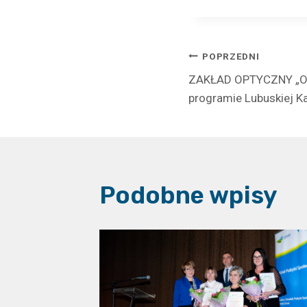
Nawigacj
POPRZEDNI
ZAKŁAD OPTYCZNY „OP
wpisu
programie Lubuskiej Ka
Podobne wpisy
TOŚCI