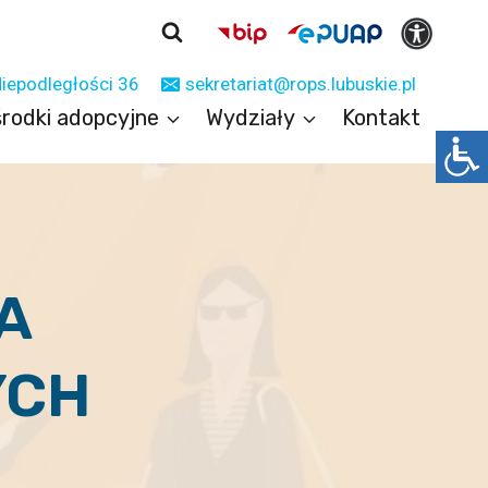
Niepodległości 36
sekretariat@rops.lubuskie.pl
rodki adopcyjne
Wydziały
Kontakt
A
YCH