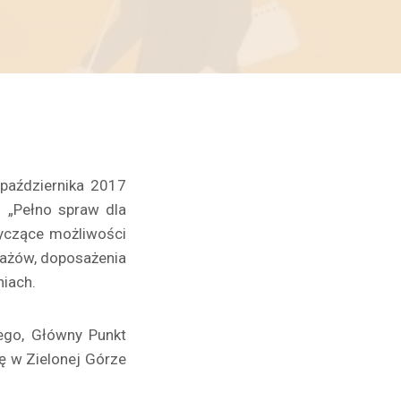
 października 2017
u „Pełno spraw dla
yczące możliwości
tażów, doposażenia
niach.
ego, Główny Punkt
ę w Zielonej Górze