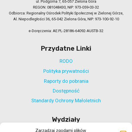
ul. Podgórna 7, 65-057 Zielona Góra
REGON: 081048430, NIP: 973-059-03-32
Odbiorca: Regionalny Ośrodek Polityki Społecznej w Zielonej Górze,
Al. Niepodległości 36, 65-042 Zielona Góra, NIP: 973-100-92-10
e-Doręczenia: AE:PL-28186-64092-AUSTB-32
Przydatne Linki
RODO
Polityka prywatności
Raporty do pobrania
Dostępność
Standardy Ochrony Małoletnich
Wydziały
Zarządzaj zgodami plików
Wydział Polityki Społecznej