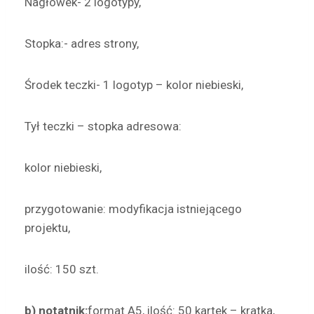
Nagłówek- 2 logotypy,
Stopka:- adres strony,
Środek teczki- 1 logotyp – kolor niebieski,
Tył teczki – stopka adresowa:
kolor niebieski,
przygotowanie: modyfikacja istniejącego
projektu,
ilość: 150 szt.
b) notatnik:
format A5, ilość: 50 kartek – kratka,