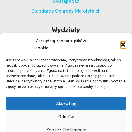
Dostępność
Standardy Ochrony Małoletnich
Wydziały
Zarządzaj zgodami plików
Wydział Polityki Społecznej
cookie
Wydział ds. Rehabilitacji Zawodowej i Społecznej
Aby zapewnić jak najlepsze wrażenia, korzystamy z technologii, takich
Wydział Koordynacji Włączenia Społecznego
jak pliki cookie, do przechowywania i/lub uzyskiwania dostępu do
Wydział ds. Realizacji Projektów Strukturalnych
informacji o urządzeniu. Zgoda na te technologie pozwoli nam
przetwarzać dane, takie jak zachowanie podczas przeglądania lub
Ośrodek Adopcyjny w Zielonej Górze
unikalne identyfikatory na tej stronie. Brak wyrażenia zgody lub wycofanie
zgody może niekorzystnie wpłynąć na niektóre cechy i funkcje.
Ośrodek Adopcyjny w Gorzowie Wlkp.
Akceptuję
Odmów
© 2026 ROPS Zielona Góra
strony internetowe
Zobacz Preferencje