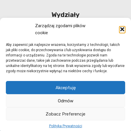
Wydziały
Zarządzaj zgodami plików
Wydział Polityki Społecznej
cookie
Wydział ds. Rehabilitacji Zawodowej i Społecznej
Aby zapewnić jak najlepsze wrażenia, korzystamy z technologii, takich
Wydział Koordynacji Włączenia Społecznego
jak pliki cookie, do przechowywania i/lub uzyskiwania dostępu do
Wydział ds. Realizacji Projektów Strukturalnych
informacji o urządzeniu. Zgoda na te technologie pozwoli nam
przetwarzać dane, takie jak zachowanie podczas przeglądania lub
Ośrodek Adopcyjny w Zielonej Górze
unikalne identyfikatory na tej stronie. Brak wyrażenia zgody lub wycofanie
zgody może niekorzystnie wpłynąć na niektóre cechy i funkcje.
Ośrodek Adopcyjny w Gorzowie Wlkp.
Akceptuję
Odmów
© 2026 ROPS Zielona Góra
strony internetowe
Zobacz Preferencje
Zielona Góra
dogo.pl
Polityka Prywatności