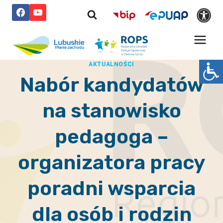
Przejdź
do
treści
AKTUALNOŚCI
Nabór kandydatów
na stanowisko
pedagoga –
organizatora pracy
poradni wsparcia
dla osób i rodzin