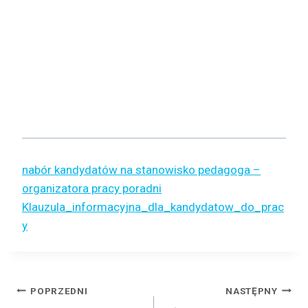
nabór kandydatów na stanowisko pedagoga –
organizatora pracy poradni
Klauzula_informacyjna_dla_kandydatow_do_prac
y
Nawigacja
POPRZEDNI
NASTĘPNY