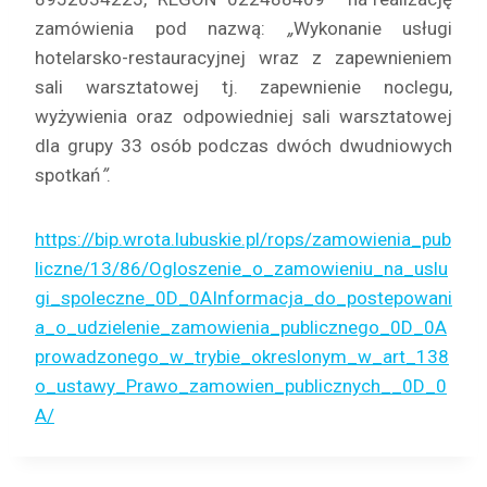
zamówienia pod nazwą:
„
Wykonanie usługi
hotelarsko-restauracyjnej wraz z zapewnieniem
sali warsztatowej tj. zapewnienie noclegu,
wyżywienia oraz odpowiedniej sali warsztatowej
dla grupy 33 osób podczas dwóch dwudniowych
spotkań
”
.
https://bip.wrota.lubuskie.pl/rops/zamowienia_pub
liczne/13/86/Ogloszenie_o_zamowieniu_na_uslu
gi_spoleczne_0D_0AInformacja_do_postepowani
a_o_udzielenie_zamowienia_publicznego_0D_0A
prowadzonego_w_trybie_okreslonym_w_art_138
o_ustawy_Prawo_zamowien_publicznych__0D_0
A/