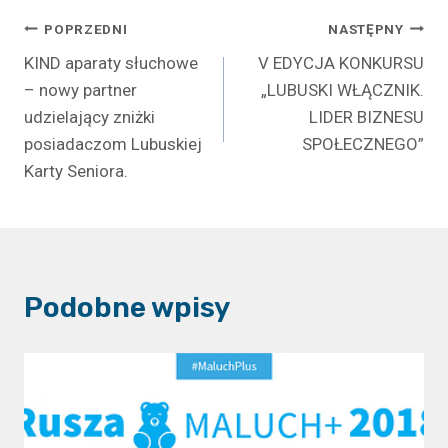
Nawigacja
POPRZEDNI
NASTĘPNY
KIND aparaty słuchowe
V EDYCJA KONKURSU
wpisu
– nowy partner
„LUBUSKI WŁĄCZNIK.
udzielający zniżki
LIDER BIZNESU
posiadaczom Lubuskiej
SPOŁECZNEGO”
Karty Seniora.
Podobne wpisy