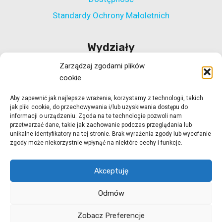
Standardy Ochrony Małoletnich
Wydziały
Zarządzaj zgodami plików
Wydział Polityki Społecznej
cookie
Wydział ds. Rehabilitacji Zawodowej i Społecznej
Aby zapewnić jak najlepsze wrażenia, korzystamy z technologii, takich
Wydział Koordynacji Włączenia Społecznego
jak pliki cookie, do przechowywania i/lub uzyskiwania dostępu do
Wydział ds. Realizacji Projektów Strukturalnych
informacji o urządzeniu. Zgoda na te technologie pozwoli nam
przetwarzać dane, takie jak zachowanie podczas przeglądania lub
Ośrodek Adopcyjny w Zielonej Górze
unikalne identyfikatory na tej stronie. Brak wyrażenia zgody lub wycofanie
zgody może niekorzystnie wpłynąć na niektóre cechy i funkcje.
Ośrodek Adopcyjny w Gorzowie Wlkp.
Akceptuję
Odmów
© 2026 ROPS Zielona Góra
strony internetowe
Zobacz Preferencje