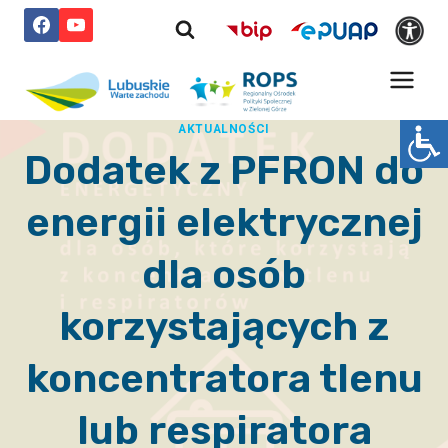
Przejdź
do
treści
AKTUALNOŚCI
Dodatek z PFRON do
energii elektrycznej
dla osób
korzystających z
koncentratora tlenu
lub respiratora