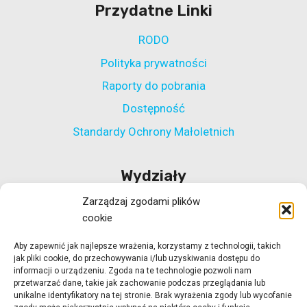
Przydatne Linki
RODO
Polityka prywatności
Raporty do pobrania
Dostępność
Standardy Ochrony Małoletnich
Wydziały
Zarządzaj zgodami plików
Wydział Polityki Społecznej
cookie
Wydział ds. Rehabilitacji Zawodowej i Społecznej
Aby zapewnić jak najlepsze wrażenia, korzystamy z technologii, takich
Wydział Koordynacji Włączenia Społecznego
jak pliki cookie, do przechowywania i/lub uzyskiwania dostępu do
Wydział ds. Realizacji Projektów Strukturalnych
informacji o urządzeniu. Zgoda na te technologie pozwoli nam
przetwarzać dane, takie jak zachowanie podczas przeglądania lub
Ośrodek Adopcyjny w Zielonej Górze
unikalne identyfikatory na tej stronie. Brak wyrażenia zgody lub wycofanie