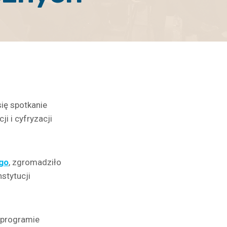
ię spotkanie
i i cyfryzacji
go
, zgromadziło
stytucji
 programie