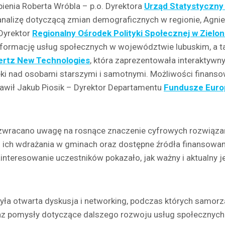
pienia Roberta Wróbla – p.o. Dyrektora
Urząd Statystyczny 
 analizę dotyczącą zmian demograficznych w regionie, Agnie
Dyrektor
Regionalny Ośrodek Polityki Społecznej w Zielo
formację usług społecznych w województwie lubuskim, a t
ertz New Technologies
, która zaprezentowała interaktywn
i nad osobami starszymi i samotnymi. Możliwości finanso
awił Jakub Piosik – Dyrektor Departamentu
Fundusze Europ
zwracano uwagę na rosnące znaczenie cyfrowych rozwiąza
i ich wdrażania w gminach oraz dostępne źródła finansowan
interesowanie uczestników pokazało, jak ważny i aktualny je
yła otwarta dyskusja i networking, podczas których samor
z pomysły dotyczące dalszego rozwoju usług społecznych 