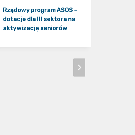
Rządowy program ASOS –
Ogłosz
dotacje dla III sektora na
na usłu
aktywizację seniorów