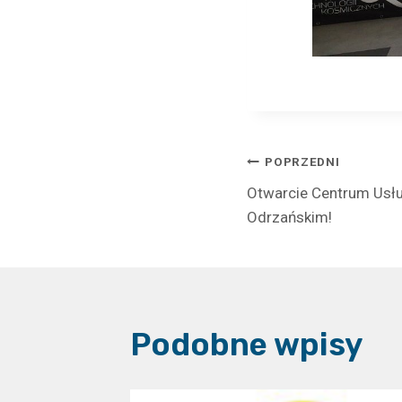
Nawigacj
POPRZEDNI
Otwarcie Centrum Usł
wpisu
Odrzańskim!
Podobne wpisy