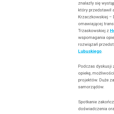
znalazły się wystą
który przedstawił
Krzaczkowskiej – 
omawiającej trans
Trzaskowskiej z
H
wspomagania opiek
rozwiązań przedst
Lubuskiego
.
Podczas dyskusji 
opiekę, możliwośc
projektów. Duże za
samorządów.
Spotkanie zakończ
doświadczenia ora