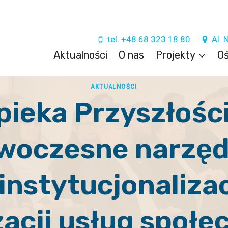
tel: +48 68 323 18 80
Al. 
Aktualności
O nas
Projekty
Oś
AKTUALNOŚCI
pieka Przyszłości
woczesne narzęd
instytucjonalizacj
zacji usług społe