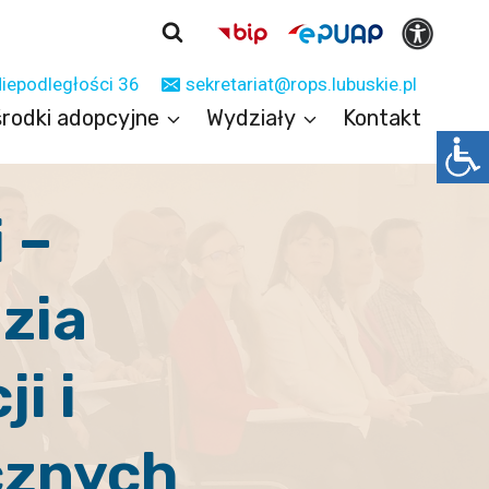
Niepodległości 36
sekretariat@rops.lubuskie.pl
rodki adopcyjne
Wydziały
Kontakt
 –
zia
i i
cznych