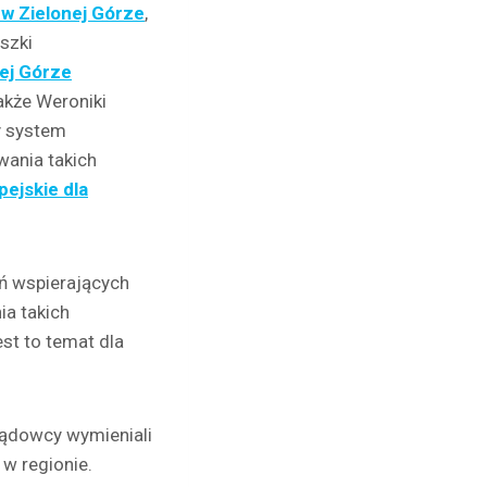
w Zielonej Górze
,
szki
nej Górze
akże Weroniki
y system
wania takich
ejskie dla
ń wspierających
ia takich
st to temat dla
ządowcy wymieniali
w regionie.