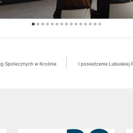
a
ug Społecznych w Krośnie
I posiedzenie Lubuskiej